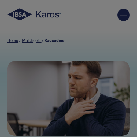
Skip
to
Raucedine
Home
/
Mal di gola
/
content