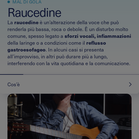
MAL DI GOLA
Raucedine
raucedine
La
è un’alterazione della voce che può
renderla più bassa, roca o debole. È un disturbo molto
sforzi vocali, infiammazioni
comune, spesso legato a
reflusso
della laringe o a condizioni come il
gastroesofageo
. In alcuni casi si presenta
all’improvviso, in altri può durare più a lungo,
interferendo con la vita quotidiana e la comunicazione.
Cos’è
COS’È
CAUSE
SINTOMI