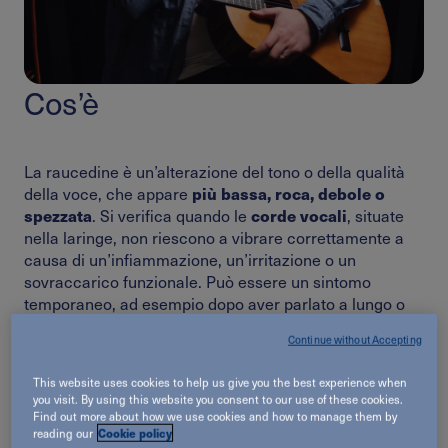
CONSIGLI
Cos’è
PREVENZIONE
FAQ
La raucedine è un’alterazione del tono o della qualità
più bassa, roca, debole o
della voce, che appare
spezzata
corde vocali
. Si verifica quando le
, situate
nella laringe, non riescono a vibrare correttamente a
causa di un’infiammazione, un’irritazione o un
sovraccarico funzionale. Può essere un sintomo
temporaneo, ad esempio dopo aver parlato a lungo o
infezioni,
urlato, oppure durare più a lungo se legato a
Continue without Accepting
laringite, reflusso gastroesofageo
o fattori
ambientali. Anche una leggera raucedine può
This website uses cookies to help us give you the best experience when
segnalare che la voce ha bisogno di riposo e
you visit. By using this website you consent to our use of these cookies.
protezione.
Find out more about how we use cookies and how to manage them by
Cause
Cookie policy
reading our