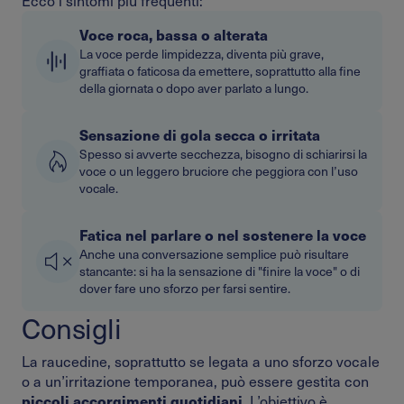
Ecco i sintomi più frequenti:
Voce roca, bassa o alterata
La voce perde limpidezza, diventa più grave,
graffiata o faticosa da emettere, soprattutto alla fine
della giornata o dopo aver parlato a lungo.
Sensazione di gola secca o irritata
Spesso si avverte secchezza, bisogno di schiarirsi la
voce o un leggero bruciore che peggiora con l’uso
vocale.
Fatica nel parlare o nel sostenere la voce
Anche una conversazione semplice può risultare
stancante: si ha la sensazione di "finire la voce" o di
dover fare uno sforzo per farsi sentire.
Consigli
La raucedine, soprattutto se legata a uno sforzo vocale
o a un’irritazione temporanea, può essere gestita con
piccoli accorgimenti quotidiani
. L’obiettivo è