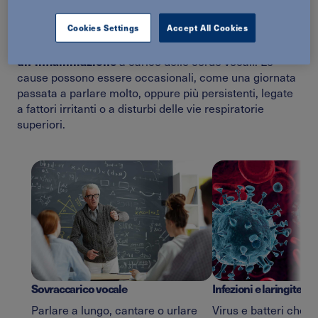
Cookies Settings
Accept All Cookies
sforzo o di
La raucedine è spesso il risultato di uno
un’infiammazione
a carico delle corde vocali. Le
cause possono essere occasionali, come una giornata
passata a parlare molto, oppure più persistenti, legate
a fattori irritanti o a disturbi delle vie respiratorie
superiori.
Sovraccarico vocale
Infezioni e laringite
Parlare a lungo, cantare o urlare
Virus e batteri che c